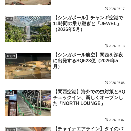
2026.07.17
【シンガポール】チャンギ空港で
空港
11時間の乗り継ぎと「JEWEL」
（2026年5月）
2026.07.13
【シンガポール航空】関西を深夜
飛行機
に出発するSQ623便（2026年5
月）
2026.07.08
【関西空港】海外での虫対策とSQ
空港
チェックイン、新しくオープンし
た「NORTH LOUNGE」
2026.07.07
【チャイナエアライン】タイのバ
飛行機