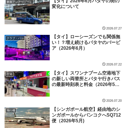
【タイ】2026年6月パタヤの街の
東南アジアリゾート
変化について
2026.07.27
【タイ】ローシーズンでも関係無
クラブ・バー
い！？増え続けるパタヤのバービ
ア（2026年6月）
2026.07.22
【タイ】スワンナプーム空港地下
空港
の新しい両替所とパタヤ行きバス
の最新時刻表と料金（2026年5
月）
2026.07.20
【シンガポール航空】経由地のシ
飛行機
ンガポールからバンコクへSQ712
便（2026年5月)