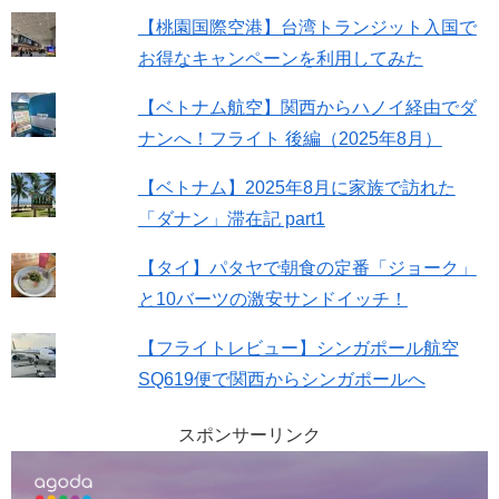
【桃園国際空港】台湾トランジット入国で
お得なキャンペーンを利用してみた
【ベトナム航空】関西からハノイ経由でダ
ナンへ！フライト 後編（2025年8月）
【ベトナム】2025年8月に家族で訪れた
「ダナン」滞在記 part1
【タイ】パタヤで朝食の定番「ジョーク」
と10バーツの激安サンドイッチ！
【フライトレビュー】シンガポール航空
SQ619便で関西からシンガポールへ
スポンサーリンク