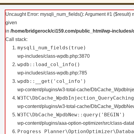
Uncaught Error: mysqli_num_fields(): Argument #1 ($result) m
given
in
/home/bridgerock/ci159.com/public_html/wp-includes
Call stack:
mysqli_num_fields(true)
wp-includes/class-wpdb.php:3870
wpdb::load_col_info()
wp-includes/class-wpdb.php:785
wpdb::__get('col_info')
wp-content/plugins/w3-total-cache/DbCache_WpdbInj
W3TC\DbCache_WpdbInjection_QueryCaching
wp-content/plugins/w3-total-cache/DbCache_WpdbNe
W3TC\DbCache_WpdbNew::query('BEGIN')
wp-content/plugins/aaa-option-optimizer/src/class-dat
Progress_Planner\OptionOptimizer\Databa