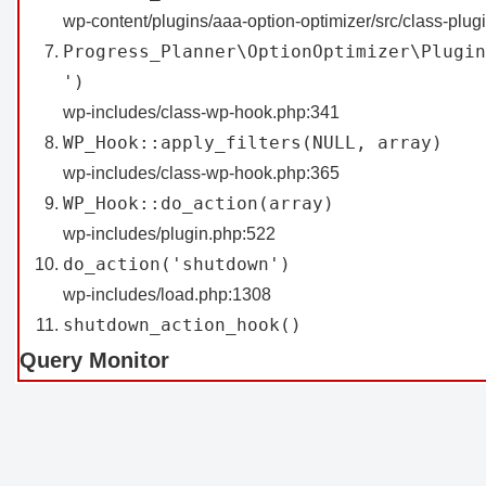
wp-content/plugins/aaa-option-optimizer/src/class-plug
Progress_Planner\OptionOptimizer\Plugin
')
wp-includes/class-wp-hook.php:341
WP_Hook::apply_filters(NULL, array)
wp-includes/class-wp-hook.php:365
WP_Hook::do_action(array)
wp-includes/plugin.php:522
do_action('shutdown')
wp-includes/load.php:1308
shutdown_action_hook()
Query Monitor