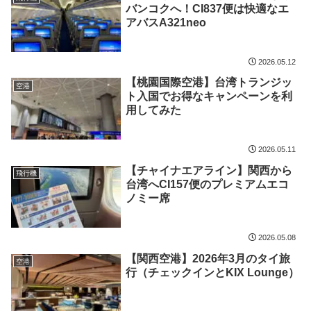
バンコクへ！CI837便は快適なエ
アバスA321neo
2026.05.12
【桃園国際空港】台湾トランジッ
空港
ト入国でお得なキャンペーンを利
用してみた
2026.05.11
【チャイナエアライン】関西から
飛行機
台湾へCI157便のプレミアムエコ
ノミー席
2026.05.08
【関西空港】2026年3月のタイ旅
空港
行（チェックインとKIX Lounge）