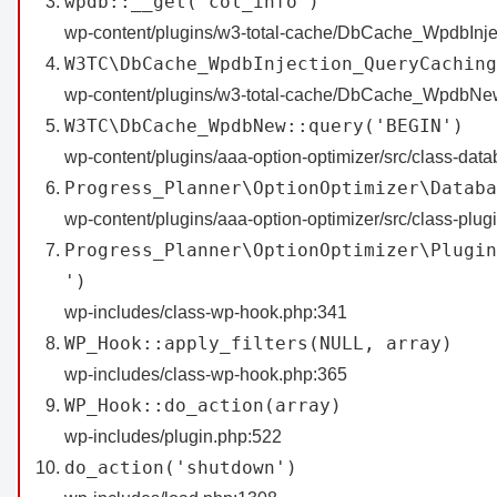
wpdb::__get('col_info')
wp-content/plugins/w3-total-cache/DbCache_WpdbInj
W3TC\DbCache_WpdbInjection_QueryCaching
wp-content/plugins/w3-total-cache/DbCache_WpdbNe
W3TC\DbCache_WpdbNew::query('BEGIN')
wp-content/plugins/aaa-option-optimizer/src/class-dat
Progress_Planner\OptionOptimizer\Databa
wp-content/plugins/aaa-option-optimizer/src/class-plug
Progress_Planner\OptionOptimizer\Plugin
')
wp-includes/class-wp-hook.php:341
WP_Hook::apply_filters(NULL, array)
wp-includes/class-wp-hook.php:365
WP_Hook::do_action(array)
wp-includes/plugin.php:522
do_action('shutdown')