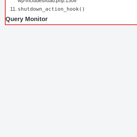
wp-includes/load.php:1308
shutdown_action_hook()
Query Monitor