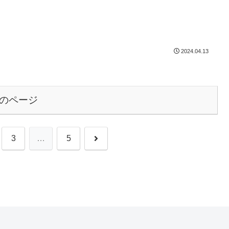
2024.04.13
のページ
次
3
…
5
へ