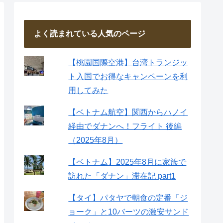
よく読まれている人気のページ
【桃園国際空港】台湾トランジッ
ト入国でお得なキャンペーンを利
用してみた
【ベトナム航空】関西からハノイ
経由でダナンへ！フライト 後編
（2025年8月）
【ベトナム】2025年8月に家族で
訪れた「ダナン」滞在記 part1
【タイ】パタヤで朝食の定番「ジ
ョーク」と10バーツの激安サンド