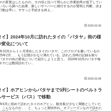
マの変更はしたものの、その頃と比べて明らかに作業効率が低下してい
いろいろ調べた結果、新しいサーバーに移行するのが賢明と判断。決ま
行動は早い。ササっと手続きを終え...
2025.03.30
タイ】2024年10月に訪れたタイの「パタヤ」街の様
や変化について
24年10月から１ヶ月滞在したタイのパタヤ。このブログを書いているの
025年2月、、もう記憶がかなり薄れている。訪れた当時の記録を頼り
パタヤの街の変化について紹介しようと思う。 2024年10月のパタヤ毎
タヤには数回訪れてい...
2025.02.08
タイ】ホアヒンからパタヤまで3列シートのベルトラ
ルサービス（バス）で移動
24年6月に初めて訪れたタイのホアヒン。観光客が少なく閑散としていた
、こんなものか、、と、ちょっと期待外れ。オフシーズンなので訪れた