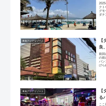
20
クト
グモ
ダナ
【
東南アジアリゾート
良
前回
の前
バン
げら
【
東南アジアリゾート
る
ここ