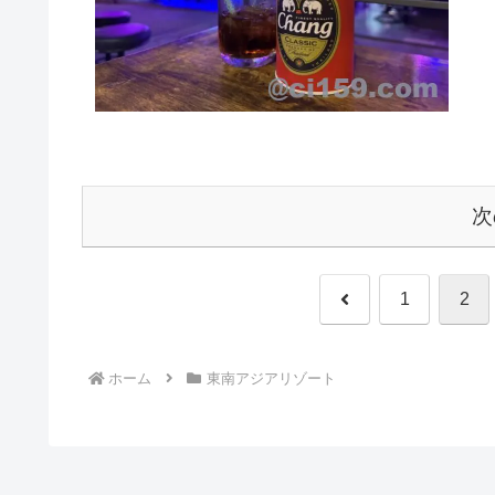
次
前
1
2
へ
ホーム
東南アジアリゾート