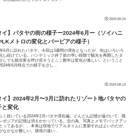
2024.09.24
タイ】パタヤの街の様子ー2024年6月ー（ソイハニ
やLKメトロの変化とバービアの様子）
24年6月に訪れたパタヤ。今回は3週間の滞在となったが、街はいろいろ
化し続けている。パンデミック終了前の早い段階で観光を再開したタ
少しでも観光客を呼び戻そうとここ数年は変化が激しい。ということ
2024年6月時点での様子を少し...
2024.08.13
タイ】2024年2月〜3月に訪れたリゾート地パタヤの
子と変化
らく続いている2024年2月パタヤ滞在編。どんどん記憶が遠のいて、既
ンボジアの記憶は消えかかっている。念の為、写真とメモでバックアッ
とってあるが、、本来は現地でリアルタイムに更新すればよいのだが、
がなかなか難しい。環境の違い...