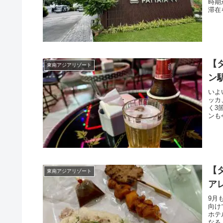
時期
滞在
【
東南アジアリゾート
ン
いよ
ッカ
く3
ンも
【
東南アジアリゾート
ア
9月
向け
ホテ
なる