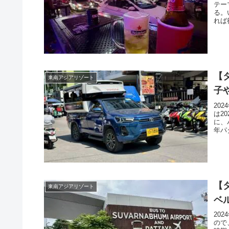
テー
る。
れば
【
東南アジアリゾート
子
20
は2
に、
年パ
【
東南アジアリゾート
ベ
20
ので