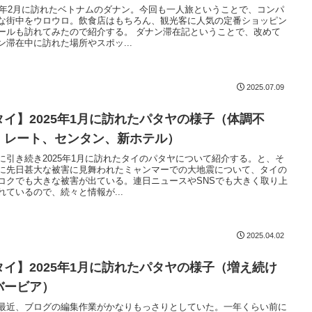
25年2月に訪れたベトナムのダナン。今回も一人旅ということで、コンパ
な街中をウロウロ。飲食店はもちろん、観光客に人気の定番ショッピン
ールも訪れてみたので紹介する。 ダナン滞在記ということで、改めて
ン滞在中に訪れた場所やスポッ...
2025.07.09
タイ】2025年1月に訪れたパタヤの様子（体調不
、レート、センタン、新ホテル）
に引き続き2025年1月に訪れたタイのパタヤについて紹介する。と、そ
に先日甚大な被害に見舞われたミャンマーでの大地震について、タイの
コクでも大きな被害が出ている。連日ニュースやSNSでも大きく取り上
れているので、続々と情報が...
2025.04.02
タイ】2025年1月に訪れたパタヤの様子（増え続け
バービア）
最近、ブログの編集作業がかなりもっさりとしていた。一年くらい前に