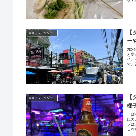
【
東南アジアリゾート
ー
20
と変
イ。
で、
【
東南アジアリゾート
様
しば
にカ
プは
これ