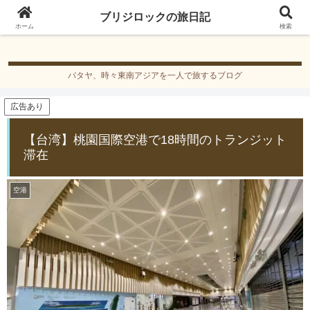
ブリジロックの旅日記
ブリジロックの旅日記
ホーム
検索
パタヤ、時々東南アジアを一人で旅するブログ
広告あり
【台湾】桃園国際空港で18時間のトランジット
滞在
空港