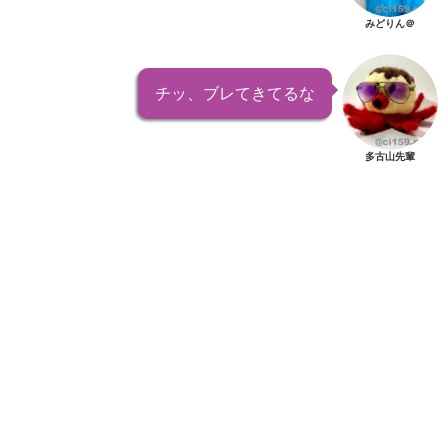
みどりん＠
チッ、ブレてきてるな
多古山先輩