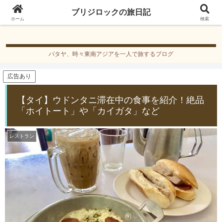
ブリジロックの旅日記
ブリジロックの旅日記
ホーム
検索
パタヤ、時々東南アジアを一人で旅するブログ
広告あり
【タイ】ウドンタニ滞在中の食事を紹介！絶品
「ホイトート」や「カイガタ」など
レストラン