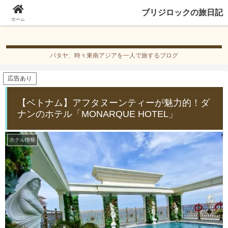
ブリジロックの旅日記
ブリジロックの旅日記
ホーム
パタヤ、時々東南アジアを一人で旅するブログ
広告あり
【ベトナム】アフタヌーンティーが魅力的！ダ
ナンのホテル「MONARQUE HOTEL」
ホテル情報