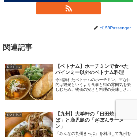
ci159Passenger
関連記事
【ベトナム】ホーチミンで食べた
レストラン
バインミー以外のベトナム料理
今回訪れたベトナムのホーチミン。主な目
的は観光というより食事と街の雰囲気を楽
しむため。物価の安さと料理の美味しさは
タイと並んでベトナムもお気に入り。街の
中心地には観光客向けの高級店はもちろ
ん、リーズナブルなお店や屋台も数多くあ
る。特にベトナ...
【九州】大学軒の「日田焼きそ
レストラン
ば」と鹿児島の「ざぼんラーメ
ン」
「みんなの九州きっぷ」を利用して九州を