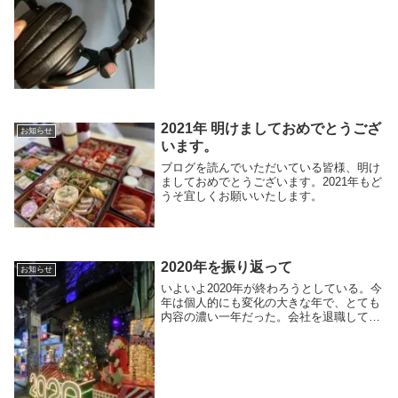
世界中の観光業界や航空業界もほぼ業務停
止で誰も予想していなかったことが起きて
いる。そんな...
2021年 明けましておめでとうござ
お知らせ
います。
ブログを読んでいただいている皆様、明け
ましておめでとうございます。2021年もど
うそ宜しくお願いいたします。
2020年を振り返って
お知らせ
いよいよ2020年が終わろうとしている。今
年は個人的にも変化の大きな年で、とても
内容の濃い一年だった。会社を退職して、
コロナの影響を受けて、Youtubeとツイッ
ターとインスタグラムを始めて、鉄道にた
くさん乗って、一年が終わろうとしてる。
昨...