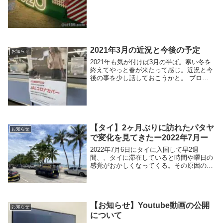
2021年3月の近況と今後の予定
お知らせ
2021年も気が付けば3月の半ば。寒い冬を
終えてやっと春が来たって感じ。近況と今
後の事を少し話しておこうかと。 ブログ
と動画について「みんなの九州きっぷ」を
利用した九州鉄道の旅シリーズが終了し、
しばらくは近畿を中心とした旅を紹介して
いく予定...
【タイ】2ヶ月ぶりに訪れたパタヤ
お知らせ
で変化を見てきたー2022年7月ー
2022年7月6日にタイに入国して早2週
間、、タイに滞在していると時間や曜日の
感覚がおかしくなってくる。その原因の一
つが日本のテレビ番組。日本にいる時は決
まった番組を視聴することで自然と曜日感
覚が入ってくる、、が、ここはタイ。一部
のホテルで...
【お知らせ】Youtube動画の公開
お知らせ
について