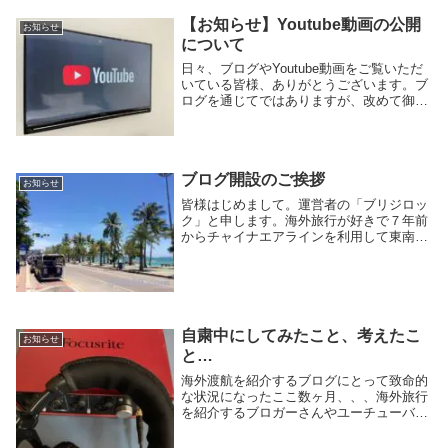
【お知らせ】Youtube動画の公開
お知らせ
について
日々、ブログやYoutube動画をご覧いただ
いている皆様、ありがとうございます。ブ
ログを通じてではありますが、改めて御礼
申し上げます。ブログを開始して、、ブロ
グを開始して11か月、100件を超える投稿
数まできました。見ていただいている皆
様、...
ブログ開設のご挨拶
お知らせ
皆様はじめまして。運営者の「ブリジロッ
ク」と申します。海外旅行が好きで７年前
からチャイナエアラインを利用して東南ア
ジアに毎年数回行くようになりました。特
にタイのパタヤを中心に旅行しています。
興味がある方に少しでもお役立ちできる情
報をお届けで...
自粛中にしてみたこと、考えたこ
お知らせ
と…
海外渡航を紹介するブログにとって致命的
な状況になったここ数ヶ月、、、海外旅行
を紹介するブロガーさんやユーチューバー
さんにとってはありえない状況。もちろん
世界中の観光業界や航空業界もほぼ業務停