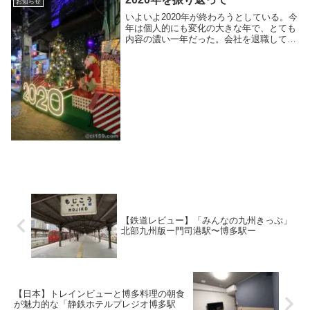
お知らせ
いよいよ2020年が終わろうとしている。今
年は個人的にも変化の大きな年で、とても
内容の濃い一年だった。会社を退職して、
コロナの影響を受けて、Youtubeとツイッ
ターとインスタグラムを始めて、鉄道にた
くさん乗って、一年が終わろうとしてる。
昨...
【鉄道レビュー】「みんなの九州きっぷ」
北部九州版ー門司港駅〜博多駅ー
【日本】トレインビューと博多料理の朝食
が魅力的な「静鉄ホテルプレジオ博多駅